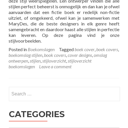
deze stijl weerspiegelen. Een ontwerper vinden die alle
stijlen perfect beheerst is onmogelijk en dan kan je ofwel
aanvaarden dat een fictie boek er redelijk non-fictie
uitziet, of omgekeerd, ofwel kan je samenwerken met
MaryDes, die de beste designers in elk genre heeft
samengebracht en daardoor haast alle stijlen in perfectie
kan leveren. Op deze pagina vind je onze
stijlvoorbeelden.
Posted in
Boekomslagen
Tagged
boek cover
,
boek covers
,
boekomslag stijlen
,
book covers
,
cover designs
,
omslag
ontwerpen
,
stijlen
,
stijloverzicht
,
stijloverzicht
boekomslagen
Leave a comment
CATEGORIES