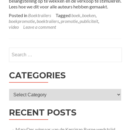
belangstelling op te wekken en de verkoop te stimuleren.
Lees hoe we dit voor alle auteurs hebben gemaakt.
Posted in
Boektrailers
Tagged
boek
,
boeken
,
boekpromotie
,
boektrailers
,
promotie
,
publiciteit
,
video
Leave a comment
CATEGORIES
RECENT POSTS
MaryDes winnaar van de Kerrigan Byrne wedstrijd.