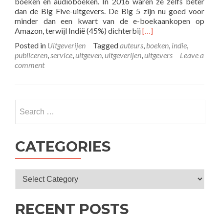
boeken en audioboeken. In 2016 waren ze zelfs beter
dan de Big Five-uitgevers. De Big 5 zijn nu goed voor
minder dan een kwart van de e-boekaankopen op
Read
Amazon, terwijl Indië (45%) dichterbij
[…]
more
Posted in
Uitgeverijen
Tagged
auteurs
,
boeken
,
indie
,
about
publiceren
,
service
,
uitgeven
,
uitgeverijen
,
uitgevers
Leave a
Indie
comment
auteurs
nemen
de
boekenmarkt
over
CATEGORIES
RECENT POSTS