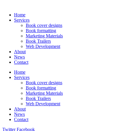
Home
Services
Book cover designs
Book formatting
Marketing Materials
Book Trailers
Web Development
About
News
Contact
Home
Services
Book cover designs
Book formatting
Marketing Materials
Book Trailers
Web Development
About
News
Contact
Twitter
Facebook