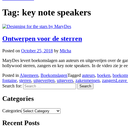
Tag:
key note speakers
Ontwerpen voor de sterren
Posted on
October 25, 2018
by
Micha
MaryDes levert boekomslagen aan auteurs en uitgeverijen over de gan
hollywood sterren, zangers en key note speakers. In de video zie je e
Posted in
Algemeen
,
Boekomslagen
Tagged
auteurs
,
boeken
,
boekoms
fontaine
,
sterren
,
uitgeverijen
,
uitgevers
,
zakenmensen
,
zangers
Leave
Search for:
Categories
Categories
Recent Posts