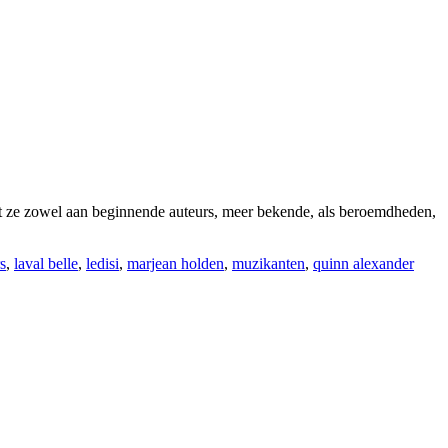
rt ze zowel aan beginnende auteurs, meer bekende, als beroemdheden,
s
,
laval belle
,
ledisi
,
marjean holden
,
muzikanten
,
quinn alexander