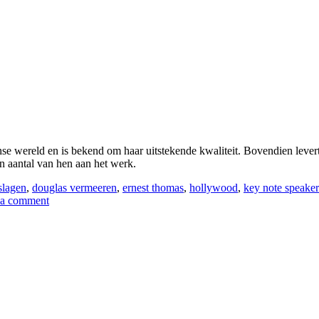
se wereld en is bekend om haar uitstekende kwaliteit. Bovendien leve
en aantal van hen aan het werk.
lagen
,
douglas vermeeren
,
ernest thomas
,
hollywood
,
key note speaker
 a comment