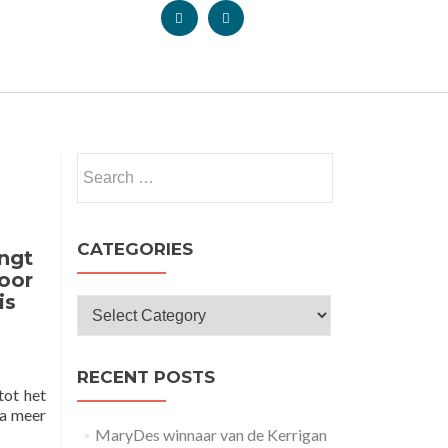
CATEGORIES
ngt
voor
is
RECENT POSTS
tot het
na meer
MaryDes winnaar van de Kerrigan