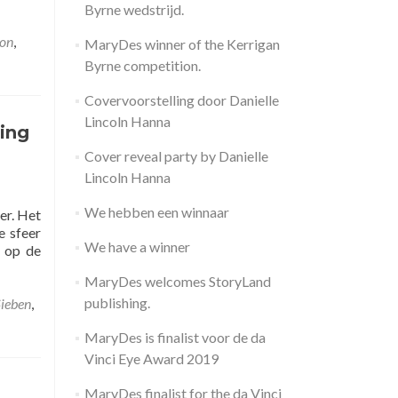
Byrne wedstrijd.
son
,
MaryDes winner of the Kerrigan
Byrne competition.
Covervoorstelling door Danielle
Lincoln Hanna
ing
Cover reveal party by Danielle
Lincoln Hanna
We hebben een winnaar
er. Het
e sfeer
We have a winner
, op de
MaryDes welcomes StoryLand
publishing.
Sieben
,
MaryDes is finalist voor de da
Vinci Eye Award 2019
MaryDes finalist for the da Vinci