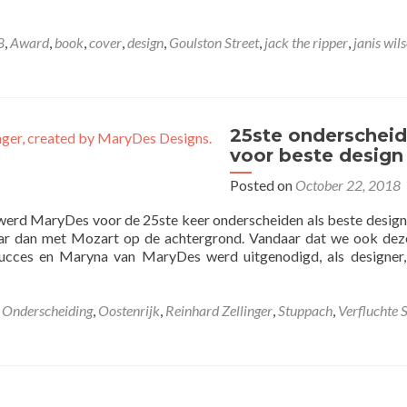
8
,
Award
,
book
,
cover
,
design
,
Goulston Street
,
jack the ripper
,
janis wil
25ste onderscheid
voor beste design
Posted on
October 22, 2018
 werd MaryDes voor de 25ste keer onderscheiden als beste design
ar dan met Mozart op de achtergrond. Vandaar dat we ook dez
ucces en Maryna van MaryDes werd uitgenodigd, als designer
,
Onderscheiding
,
Oostenrijk
,
Reinhard Zellinger
,
Stuppach
,
Verfluchte 